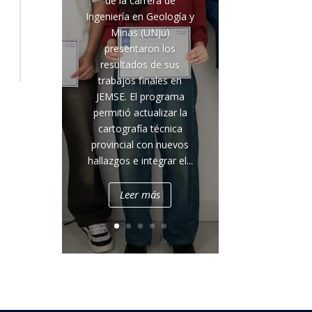
de la carrera de
Ingeniería en Geología y
Minas (UNJu)
presentaron los
resultados de sus
trabajos finales en
JEMSE. El programa
permitió actualizar la
cartografía técnica
provincial con nuevos
hallazgos e integrar el...
Leer más